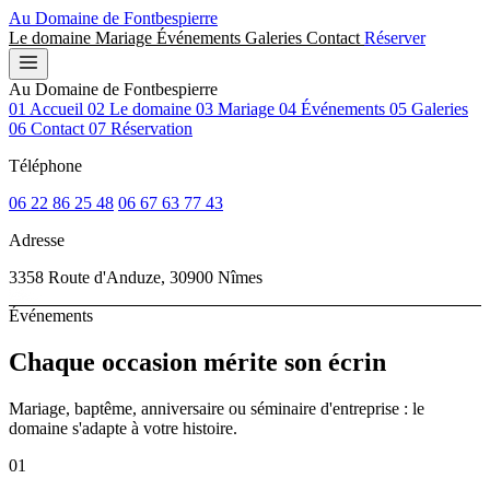
Au Domaine de
Fontbespierre
Le domaine
Mariage
Événements
Galeries
Contact
Réserver
Au Domaine de Fontbespierre
01
Accueil
02
Le domaine
03
Mariage
04
Événements
05
Galeries
06
Contact
07
Réservation
Téléphone
06 22 86 25 48
06 67 63 77 43
Adresse
3358 Route d'Anduze, 30900 Nîmes
Événements
Chaque occasion
mérite son écrin
Mariage, baptême, anniversaire ou séminaire d'entreprise : le
domaine s'adapte à votre histoire.
01