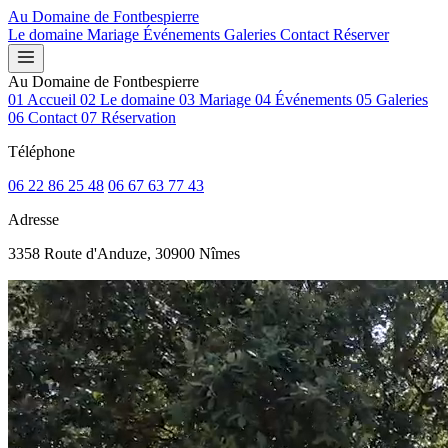
Au Domaine de
Fontbespierre
Le domaine
Mariage
Événements
Galeries
Contact
Réserver
Au Domaine de Fontbespierre
01
Accueil
02
Le domaine
03
Mariage
04
Événements
05
Galeries
06
Contact
07
Réservation
Téléphone
06 22 86 25 48
06 67 63 77 43
Adresse
3358 Route d'Anduze, 30900 Nîmes